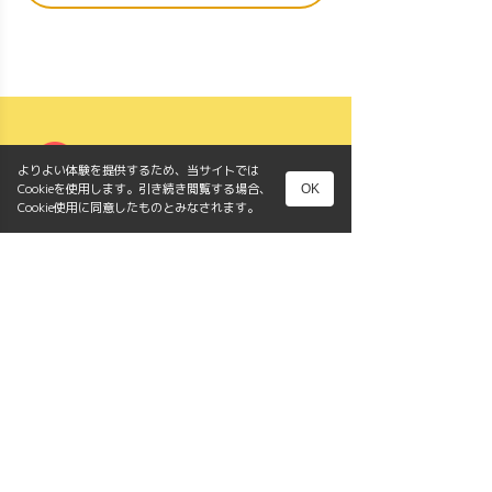
よりよい体験を提供するため、当サイトでは
Cookieを使用します。引き続き閲覧する場合、
OK
Cookie使用に同意したものとみなされます。
クラス紹介・料金
アクセス
お問い合わせ
メンバー
プライバシーポリシー
利用規約
〒143-0015
東京都大田区大森西6-15-6
tel 090-5348-9354
e-mail:plum.rhythmic@gmail.com